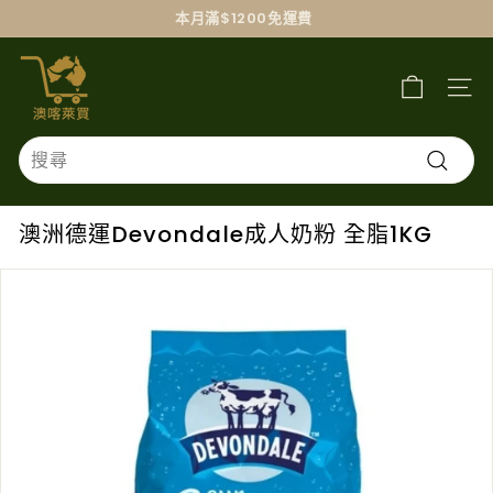
跳
本月滿$1200免運費
過
澳
喀
萊
買
Search
搜
尋
澳洲德運Devondale成人奶粉 全脂1KG