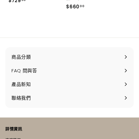
$
$729
00
$
$660
7
00
6
2
6
9
0
.
.
0
0
0
0
商品分類
打
開
FAQ 問與答
產品新知
聯絡我們
詳情資訊