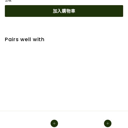
含稅
加入購物車
Pairs well with
加入購物車
（品牌調漲）澳洲Bio Island兒童鱈魚肝油魚
油 90粒
$615.00
$615
00
加入購物車
加入購物車