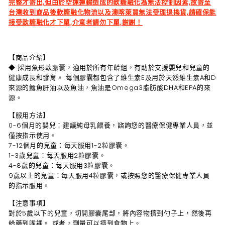
完整才寄出,但由於空運運輸造成的軟糖融化為無法控制因素,故寄至
台灣收到商品後軟糖融化物流以及澳喀萊買無法受理退換貨,請確保能
接受軟糖融化才下單,介意者請勿下單,謝謝！
【商品介紹】
◆ 採用魚形軟膠囊，適用於所有年齡組，有助於支援嬰兒和兒童的
健康成長和發育。 每個膠囊都包含了維生素E及用於天然維生素A和D
來源的鱈魚肝油以及魚油，魚油是Omega3脂肪酸DHA和EPA的來
源。
【服用方法】
0-6個月的嬰兒：建議純母乳餵養，諮詢您的醫療保健專業人員，並
僅按指示使用。
7-12個月的兒童：每天服用1-2粒膠囊。
1-3歲兒童：每天服用2粒膠囊。
4-8歲的兒童：每天服用3粒膠囊。
9歲以上的兒童：每天服用4粒膠囊，或按照您的醫療保健專業人員
的指示服用。
【注意事項】
對於5歲以下的兒童，切開膠囊尾部，將內容物擠到勺子上，然後再
給藥到嘴裡。 或者，劑量可以擠到食物上。