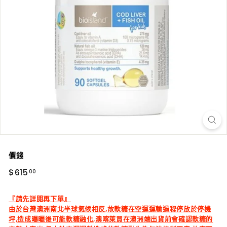
價錢
正
$615.00
$615
00
常
價
『請先詳閱再下單』
由於台灣澳洲南北半球氣候相反,故軟糖在空運運輸過程停放於停機
坪,造成曝曬後可能軟糖融化,澳喀萊買在澳洲端出貨前會確認軟糖的