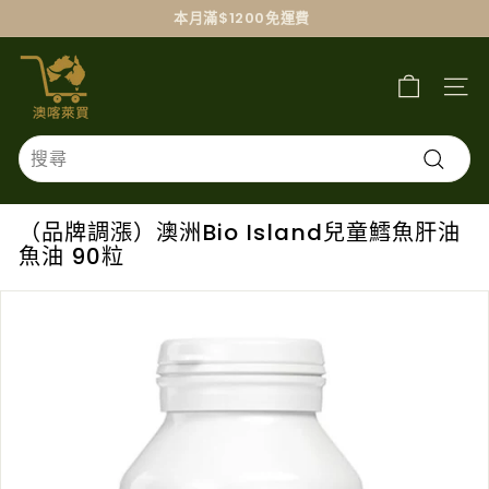
跳
本月滿$1200免運費
過
澳
喀
萊
買
Search
搜
尋
（品牌調漲）澳洲Bio Island兒童鱈魚肝油
魚油 90粒