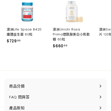
澳洲Life Space B420
澳洲Unichi Rosa
澳洲Sw
纖體益生菌 60粒
Prima煙酰胺美白小熊軟
片 120
糖 60粒
$
$729
00
$
$660
7
00
6
2
6
9
0
.
.
0
0
0
0
商品分類
打
開
FAQ 問與答
產品新知