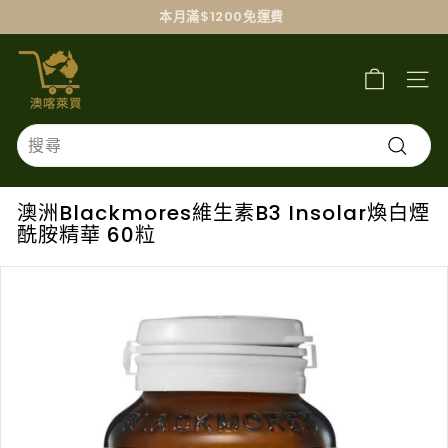
跳
本月滿$1200免運費
過
澳
喀
萊
買
Search
搜
尋
澳洲Blackmores維生素B3 Insolar煥白煙
酰胺精華 60粒