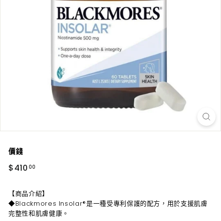
價錢
正
$410.00
$410
00
常
價
【商品介紹】
◆Blackmores Insolar®是一種受專利保護的配方，用於支援肌膚
完整性和肌膚健康。