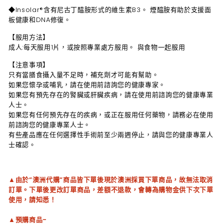
◆Insolar®含有尼古丁醯胺形式的維生素B3。 煙醯胺有助於支援面
板健康和DNA修復。
【服用方法】
成人:每天服用1片，或按照專業處方服用。 與食物一起服用
【注意事項】
只有當膳食攝入量不足時，補充劑才可能有幫助。
如果您懷孕或哺乳，請在使用前諮詢您的健康專家。
如果您有預先存在的腎臟或肝臟疾病，請在使用前諮詢您的健康專業
人士。
如果您有任何預先存在的疾病，或正在服用任何藥物，請務必在使用
前諮詢您的健康專業人士。
有些產品應在任何選擇性手術前至少兩週停止，請與您的健康專業人
士確認。
▲由於”澳洲代購”商品皆下單後現於澳洲採買下單商品，故無法取消
訂單。下單後更改訂單商品，差額不退款，會轉為購物金供下次下單
使用，請知悉！
▲預購商品-