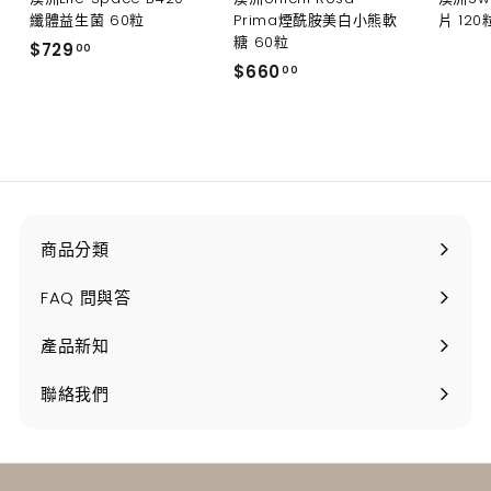
纖體益生菌 60粒
Prima煙酰胺美白小熊軟
片 120
糖 60粒
$
$729
00
$
$660
7
00
6
2
6
9
0
.
.
0
0
0
0
商品分類
打
開
FAQ 問與答
產品新知
聯絡我們