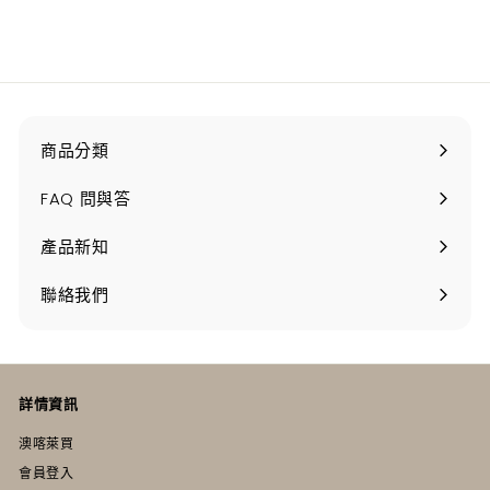
2
6
9
0
.
.
0
0
0
0
商品分類
打
開
FAQ 問與答
產品新知
聯絡我們
詳情資訊
澳喀萊買
會員登入