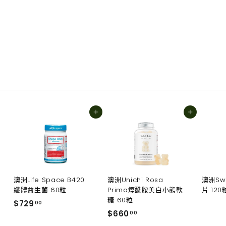
120粒素膠囊 效期10/2027
$750.00
$750
00
加入購物車
加入購物車
澳洲Life Space B420
澳洲Unichi Rosa
澳洲Sw
纖體益生菌 60粒
Prima煙酰胺美白小熊軟
片 120
糖 60粒
$
$729
00
$
$660
7
00
6