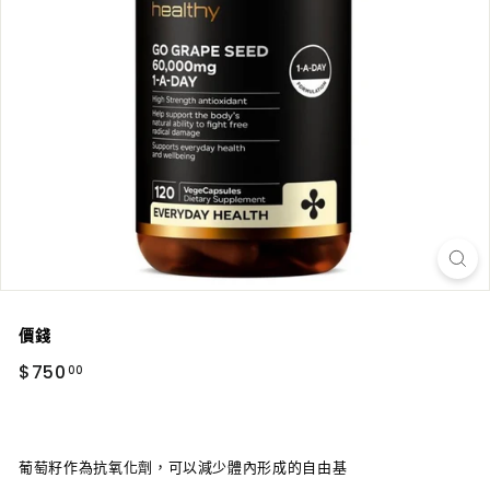
價錢
正
$750.00
$750
00
常
價
葡萄籽作為抗氧化劑，可以減少體內形成的自由基