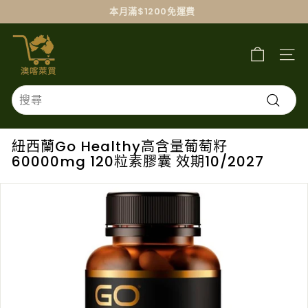
跳
本月滿$1200免運費
過
澳
喀
萊
買
Search
搜
尋
紐西蘭Go Healthy高含量葡萄籽
60000mg 120粒素膠囊 效期10/2027