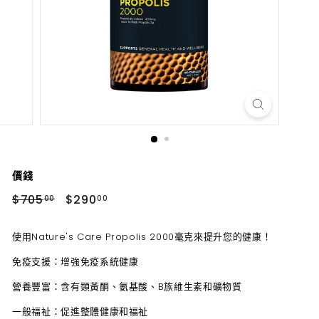
價錢
正
折
$705.00
$290.00
$705
$290
00
00
常
搭
價
價
使用Nature's Care Propolis 2000毫克來提升您的健康！
免疫支援：增強免疫系統健康
營養豐富：含有類黃酮、氨基酸、B族維生素和礦物質
一般福祉：促進整體健康和福祉