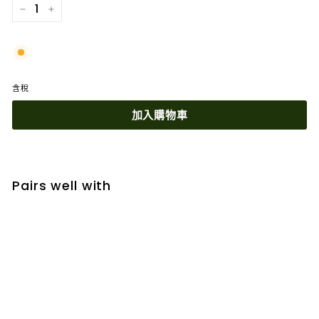
−
+
含稅
加入購物車
Pairs well with
加入購物車
【年度清倉特賣】澳洲Nature’s Care豐納康
黑金加強版蜂膠2000mg 180粒 效期10/2026
折
正
$290.00
$290
$705.00
00
$705
00
特價
搭
常
價
價