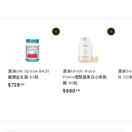
加入購物車
加入購物車
澳洲Life Space B420
澳洲Unichi Rosa
澳洲Sw
纖體益生菌 60粒
Prima煙酰胺美白小熊軟
片 120
糖 60粒
$
$729
00
$
$660
7
00
6
2
6
9
0
.
.
0
0
0