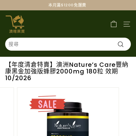
跳
本月滿$1200免運費
過
澳
喀
萊
買
Search
搜
尋
【年度清倉特賣】澳洲Nature’s Care豐納
康黑金加強版蜂膠2000mg 180粒 效期
10/2026