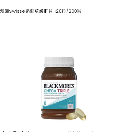
澳洲Swisse奶薊草護肝片 120粒/200粒
加
入
購
物
車