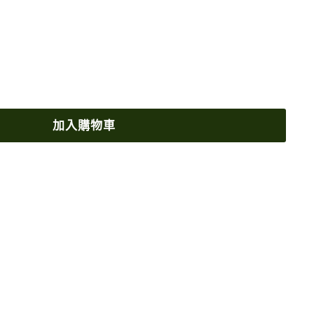
加入購物車
Unichi復配輕體益生菌 小熊軟糖 60粒
$560.00
60
00
加
入