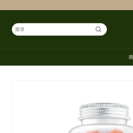
跳
過
Search
搜
尋