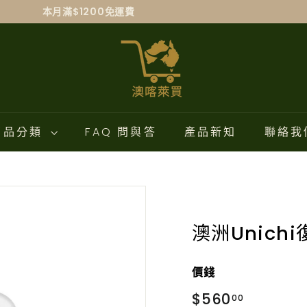
本月滿$1200免運費
澳
喀
萊
買
商品分類
FAQ 問與答
產品新知
聯絡我
澳洲Unich
價錢
正
$560.00
$560
00