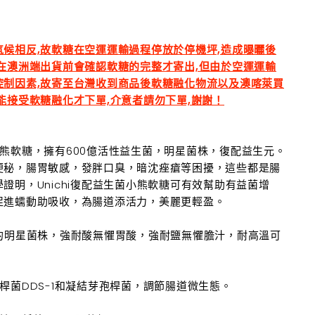
候相反,故軟糖在空運運輸過程停放於停機坪,造成曝曬後
在澳洲端出貨前會確認軟糖的完整才寄出,但由於空運運輸
控制因素,故寄至台灣收到商品後軟糖融化物流以及澳喀萊買
能接受軟糖融化才下單,介意者請勿下單,謝謝！
菌 小熊軟糖，擁有600億活性益生菌，明星菌株，復配益生元。
便秘，腸胃敏感，發胖口臭，暗沈痤瘡等困擾，這些都是腸
證明，Unichi復配益生菌小熊軟糖可有效幫助有益菌增
促進蠕動助吸收，為腸道添活力，美麗更輕盈。
%的明星菌株，強耐酸無懼胃酸，強耐鹽無懼膽汁，耐高溫可
桿菌DDS-1和凝結芽孢桿菌，調節腸道微生態。