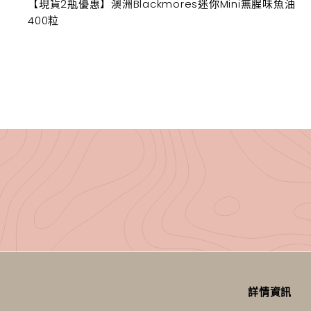
【現貨2瓶優惠】澳洲Blackmores迷你Mini無腥味魚油
400粒
詳情資訊