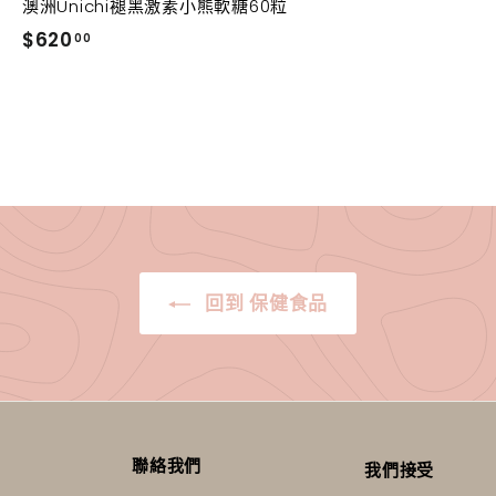
澳洲Unichi褪黑激素小熊軟糖60粒
$
$620
00
6
2
0
.
0
0
回到 保健食品
聯絡我們
我們接受