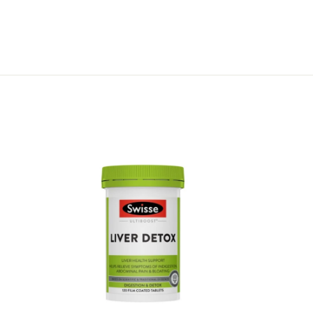
購
物
車
加
入
購
物
車