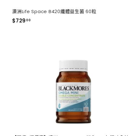
澳洲Life Space B420纖體益生菌 60粒
$
$729
00
7
2
9
.
0
0