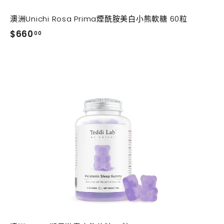
澳洲Unichi Rosa Prima煙酰胺美白小熊軟糖 60粒
$
$660
00
6
6
0
.
0
加
加
入
入
0
購
購
物
物
車
車