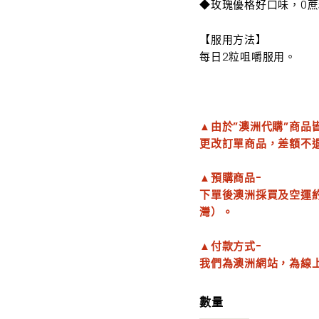
◆
玫瑰優格好口味，0
【服用方法】
每日2粒咀嚼服用。
▲由於”澳洲代購”商
更改訂單商品，差額不
▲預購商品-
下單後澳洲採買及空運約
灣）。
▲付款方式-
我們為澳洲網站，為線
數量