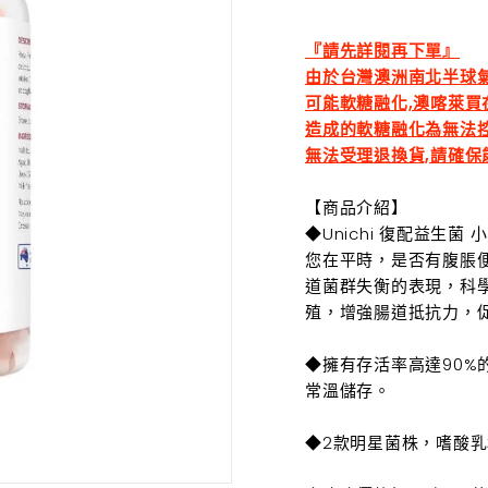
常
價
『請先詳閱再下單』
由於台灣澳洲南北半球氣
可能軟糖融化,澳喀萊買
造成的軟糖融化為無法
無法受理退換貨,請確保
【商品介紹】
◆Unichi 復配益生
您在平時，是否有腹脹
道菌群失衡的表現，科學
殖，增強腸道抵抗力，
◆
擁有存活率高達90
常溫儲存。
◆
2款明星菌株，嗜酸乳