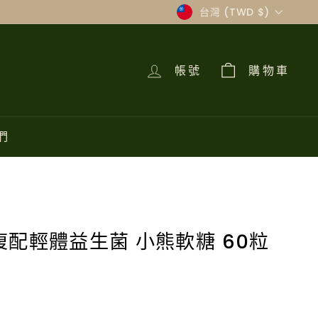
貨
台灣 (TWD $)
幣
帳號
購物車
們
i復配輕體益生菌 小熊軟糖 60粒