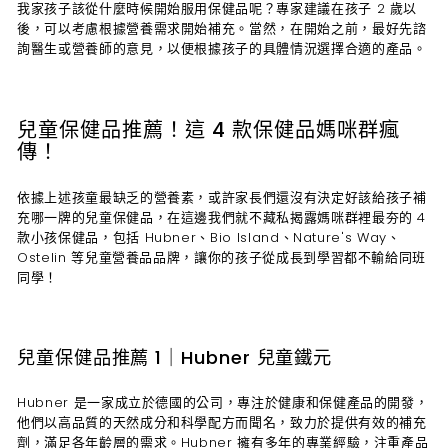
我家孩子該從什麼時候開始服用保健品呢？專家建議在孩子 2 歲以
後，可以考慮根據營養需求開始補充。當然，在開始之前，最好先諮
詢醫生或營養師的意見，以便根據孩子的具體情況選擇合適的產品。
兒童保健品推薦！這 4 款保健品媽咪群瘋
傳！
依據上述孩童最缺乏的營養素，或許家長們還沒有決定好該給孩子補
充哪一牌的兒童保健品，在這邊我們就不藏私揭露媽咪群裡最夯的 4
款小孩保健品，包括 Hubner、Bio Island、Nature's Way、
Ostelin 等兒童營養品品牌，讓你的孩子從成長到學習都不輸給同班
同學！
兒童保健品推薦 1｜Hubner 兒童鐵元
Hubner 是一家成立於德國的公司，專注於健康和保健產品的開發，
他們以高品質的天然成分和科學配方而聞名，致力於提供有效的補充
劑，滿足各年齡層的需求。Hubner 擁有多年的專業經驗，注重產品