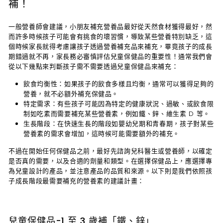
補！
一般營養師會建議，小朋友補充營養品最好從天然食材獲得最好，然
而許多時候孩子可能會有挑食的壞習慣，導致某些營養特別缺乏，這
個時候家長就得考慮讓孩子透過營養補充品來補充，畢竟孩子的成長
期錯過就不再，家長務必審慎評估兒童保健品的重要性！通常我們會
從以下幾點來判斷孩子需不需要透過兒童保健品來補充：
飲食均衡性
：如果孩子的飲食多樣且均衡，通常可以獲得足夠的
營養，就不必額外補充保健品。
特定需求
：有些孩子可能因為特定的健康狀況、過敏、或飲食限
制如吃素而需要補充某些營養素，例如鐵、鋅、維生素 D 等。
生長階段
：在快速生長的階段如嬰幼兒期和青春期，孩子對某些
營養素的需求會增加，這時候可能需要額外的補充。
不過在開始任何保健品之前，最好先諮詢兒科醫生或營養師，以確定
是否真的需要，以及合適的劑量和類型。在選擇保健品上，應選擇專
為兒童設計的產品，並注意產品的品質和來源。以下則是我們依照孩
子成長階段最需要補充的營養素的建議計畫：
兒童保健品-1 至 3 歲補「鐵、鋅」