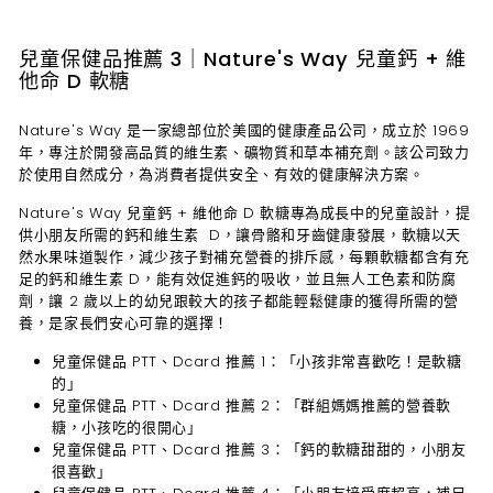
兒童保健品推薦 3｜Nature's Way 兒童鈣 + 維
他命 D 軟糖
Nature's Way 是一家總部位於美國的健康產品公司，成立於 1969
年，專注於開發高品質的維生素、礦物質和草本補充劑。該公司致力
於使用自然成分，為消費者提供安全、有效的健康解決方案。
Nature's Way 兒童鈣 + 維他命 D 軟糖專為成長中的兒童設計，提
供小朋友所需的鈣和維生素 D，讓骨骼和牙齒健康發展，軟糖以天
然水果味道製作，減少孩子對補充營養的排斥感，每顆軟糖都含有充
足的鈣和維生素 D，能有效促進鈣的吸收，並且無人工色素和防腐
劑，讓 2 歲以上的幼兒跟較大的孩子都能輕鬆健康的獲得所需的營
養，是家長們安心可靠的選擇！
兒童保健品
PTT、Dcard 推薦 1：
「小孩非常喜歡吃！是軟糖
的」
兒童保健品
PTT、Dcard 推薦 2：
「
群組媽媽推薦的營養軟
糖，
小孩吃的很開心」
兒童保健品
PTT、Dcard 推薦 3：
「鈣的軟糖甜甜的，小朋友
很喜歡」