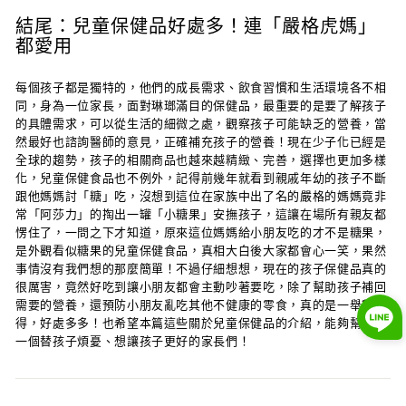
結尾：兒童保健品好處多！連「嚴格虎媽」
都愛用
每個孩子都是獨特的，他們的成長需求、飲食習慣和生活環境各不相
同，身為一位家長，面對琳瑯滿目的保健品，最重要的是要了解孩子
的具體需求，可以從生活的細微之處，觀察孩子可能缺乏的營養，當
然最好也諮詢醫師的意見，正確補充孩子的營養！現在少子化已經是
全球的趨勢，孩子的相關商品也越來越精緻、完善，選擇也更加多樣
化，兒童保健食品也不例外，記得前幾年就看到親戚年幼的孩子不斷
跟他媽媽討「糖」吃，沒想到這位在家族中出了名的嚴格的媽媽竟非
常「阿莎力」的掏出一罐「小糖果」安撫孩子，這讓在場所有親友都
愣住了，一問之下才知道，原來這位媽媽給小朋友吃的才不是糖果，
是外觀看似糖果的兒童保健食品，真相大白後大家都會心一笑，果然
事情沒有我們想的那麼簡單！不過仔細想想，現在的孩子保健品真的
很厲害，竟然好吃到讓小朋友都會主動吵著要吃，除了幫助孩子補回
需要的營養，還預防小朋友亂吃其他不健康的零食，真的是一舉數
得，好處多多！也希望本篇這些關於兒童保健品的介紹，能夠幫助每
一個替孩子煩憂、想讓孩子更好的家長們！