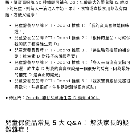
瓶，讓寶寶吸吮 30 秒鐘即可補充 D3；年齡較大的嬰兒和 12 歲以
下的兒童，則每天一滴混入牛奶、果汁、食物或直接食用都沒有問
題，方便又健康！
兒童營養品品牌 PTT、Dcard 推薦 1：
「我的寶寶喜歡這個味
道！」
兒童營養品品牌 PTT、Dcard 推薦 2：
「很棒的產品，可確保
我的孩子獲得維生素 D」
兒童營養品品牌 PTT、Dcard 推薦 3：
「醫生強烈推薦的補充
劑！維生素 D 對孩子來說很重要」
兒童營養品品牌 PTT、Dcard 推薦 4：
「冬天來時沒有太陽可
以曬，維生素 D 對我的寶寶來說是一個很好的補充，因為最好
的補充 D 是真正的陽光」
兒童營養品品牌 PTT、Dcard 推薦 5：
「我家寶寶跟幼兒都很
喜歡它，味道很好，注射器對測量很有幫助」
➤傳送門：
Ostelin 嬰幼兒童維生素 D 滴劑 400IU
兒童保健品常見 5 大 Q&A！ 解決家長的疑
難雜症！