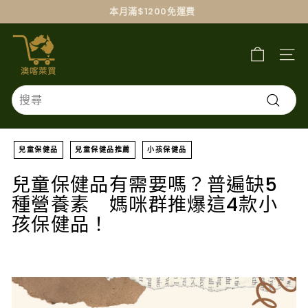
跳
本月滿$1200免運費
過
澳
喀
萊
買
Search
搜
尋
兒童保健品
兒童保健品推薦
小孩保健品
兒童保健品有需要嗎？普遍缺5
種營養素 媽咪群推爆這4款小
孩保健品！