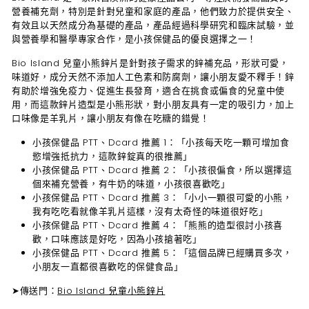
營養補充劑，特別是針對兒童和家庭的產品，他們致力於提供安全、
有效且以天然成分為基礎的產品，產品經過科學研究和臨床試驗，並
與營養學和醫學專家合作，是小孩保健品的優良選擇之一！
Bio Island 兒童小熊鋅片是針對孩子需求的鋅補充品，形狀可愛，
味道好，成分天然不添加人工色素和防腐劑，讓小朋友愛不釋手！鋅
有助於增強免疫力、促進生長發育，適合在挑食或偏食的兒童中使
用，而這款鋅片造型是小熊形狀，對小朋友具有一定的吸引力，加上
口味像是羊乳片，讓小朋友有像在吃糖的錯覺！
小孩保健品
PTT、Dcard 推薦 1：
「小孩每天吃一顆可增加食
慾增強抵抗力，這款鋅錠真的很推薦」
小孩保健品
PTT、Dcard 推薦 2：
「小孩很偏食，所以選擇這
個來補充營養，有牛奶的味道，小孩很喜歡吃」
小孩保健品
PTT、Dcard 推薦 3：
「小小一顆很可愛的小熊，
我有吃吃看就像羊乳片這樣，沒有太奇怪的味道很好吃」
小孩保健品
PTT、Dcard 推薦 4：
「熊熊的造型很討小孩喜
歡，口味應該是好吃，因為小孩搶著吃」
小孩保健品
PTT、Dcard 推薦 5：
「這個品牌已經購買多次，
小朋友一直都很喜歡吃的保健食品」
➤傳送門：
Bio Island 兒童小熊鋅片