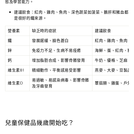
態及學習能力。
建議飲食
：紅肉、雞肉、魚肉、深色蔬菜如菠菜、鵝肝和豬血都
是很好的鐵來源。
營養素
缺乏時的症狀
建議飲食
鐵
發展遲緩、臉色蒼白
紅肉、雞肉、魚肉、
鋅
免疫力不足、生病不易痊癒
海鮮、蛋、紅肉、豬
鈣
增加脂肪合成、影響骨骼發育
牛奶、優格、芝麻、
維生素B1
精細動作、平衡感易受影響
燕麥、大麥、豆製品
易過敏、易感染病毒、影響骨骼
維生素D
蕈菇類、雞蛋、戶外
及牙齒發育
兒童保健品幾歲開始吃？