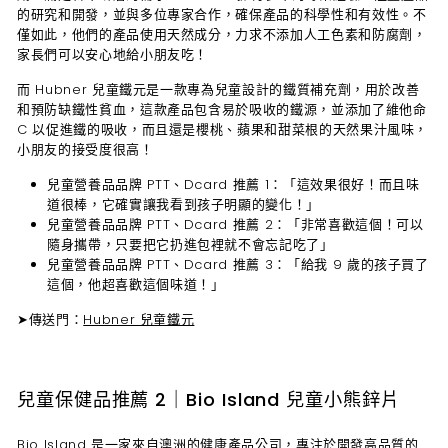
的研究和開發，並與多位專家合作，確保產品的科學性和有效性。不
僅如此，他們的產品使用天然成分，力求不添加人工色素和防腐劑，
家長們可以安心地給小朋友吃！
而 Hubner 兒童鐵元是一款專為兒童設計的鐵質補充劑，用於改善
和預防缺鐵性貧血，這款產品包含易於吸收的鐵源，並添加了維他命
C 以促進鐵的吸收，而且還是櫻桃、蘋果和甜菜根的天然果汁風味，
小朋友的接受度很高！
兒童營養品品牌 PTT、Dcard 推薦 1：
「這效果很好！而且味
道很棒，它確實讓我看到孩子明顯的變化！」
兒童營養品品牌 PTT、Dcard 推薦 2：
「非常喜歡這個！可以
隨身攜帶，只要把它扔進包裡就不會忘記吃了」
兒童營養品品牌 PTT、Dcard 推薦 3：
「給我 9 歲的孩子買了
這個，他超喜歡這個味道！」
➤傳送門：
Hubner 兒童鐵元
兒童保健品推薦 2｜Bio Island 兒童小熊鋅片
Bio Island 是一家來自澳洲的健康產品公司，專注於開發高品質的