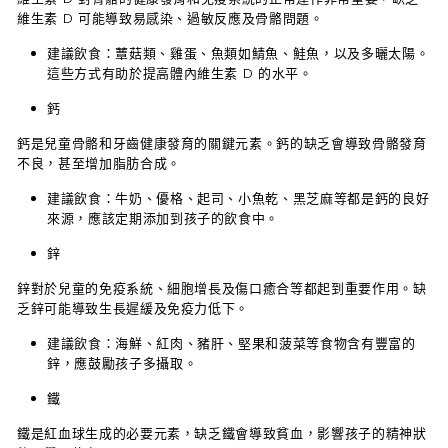
維生素 D 可能導致易感染、過敏反應及骨骼問題。
建議飲食
：蕈菇類、雞蛋、魚類如鯖魚、鮭魚，以及多曬太陽。
這些方式有助於提高體內維生素 D 的水平。
鈣
鈣是兒童骨骼和牙齒健康發育的關鍵元素。鈣的缺乏會導致骨骼發育
不良，甚至增加脂肪合成。
建議飲食
：牛奶、優格、起司、小魚乾、黑芝麻等都是鈣的良好
來源，應該定期添加到孩子的飲食中。
鋅
鋅對於兒童的免疫系統、細胞增長及傷口癒合等都起到重要作用。缺
乏鋅可能導致生長遲緩及免疫力低下。
建議飲食
：海鮮、紅肉、豬肝、堅果和菠菜等食物含有豐富的
鋅，應鼓勵孩子多攝取。
鐵
鐵是紅血球生成的必要元素，缺乏鐵會導致貧血，影響孩子的精神狀