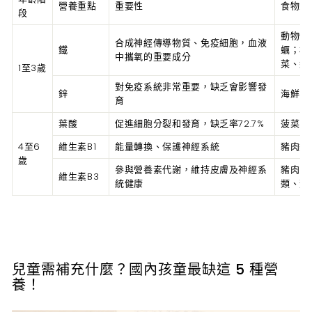
營養重點
重要性
食物來
段
動物性
合成神經傳導物質、免疫細胞，血液
鐵
蠣；植
中攜氧的重要成分
菜、紅
1至3歲
對免疫系統非常重要，缺乏會影響發
鋅
海鮮、
育
葉酸
促進細胞分裂和發育，缺乏率72.7%
菠菜、
4至6
維生素B1
能量轉換、保護神經系統
豬肉類
歲
參與營養素代謝，維持皮膚及神經系
豬肉、
維生素B3
統健康
類、菇
兒童需補充什麼？國內孩童最缺這 5 種營
養！