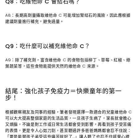
Q8：吃維他命 C 會結石嗎？
A8：長期高劑量攝取維他命 C 可能增加腎結石的風險，因此應根據
建議劑量進行補充，避免過量。
Q9：吃什麼可以補充維他命 C？
A9：除了補充劑，富含維他命 C 的食物包括柳丁、草莓、紅椒、綠
葉蔬菜等，這些食物能提供天然的維他命 C 來源。
結尾：強化孩子免疫力＝快樂童年的第一
步！
根據觀察親友及同事的經驗，筆者發現選擇一款適合的兒童維他命 C
可以大大提高整個家庭的生活品質，一旦孩子生病了，家長就會擔心
又煩腦，不論是對工作或日常生活都會受到影響，再看到孩子受苦痛
的表情，更是令人心如刀割，甚至聽過許多爸爸媽媽都會忍不住說：
「要是能替孩子承受這些痛苦就好了...」讓人聽了也忍不住感覺心裡