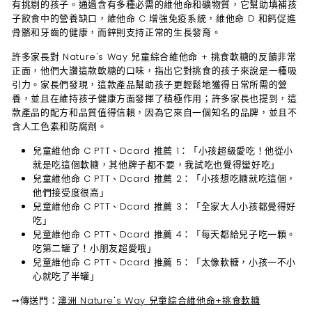
有挑剔的孩子。通過含有多種必需的維他命和礦物質，它幫助填補孩
子飲食中的營養缺口，維他命 C 增強免疫系統，維他命 D 和鈣促進
骨骼和牙齒的健康，而鋅則支持正常的生長發育。
許多家長對 Nature's Way 兒童綜合維他命 + 挑食軟糖的反饋非常
正面，他們大讚這款軟糖的口味，指出它對挑食的孩子來說是一種吸
引力。家長們發現，這款產品幫助孩子更輕鬆地獲得日常所需的營
養，並且在維持孩子健康方面發揮了積極作用；許多家長也提到，這
款產品的配方和品質值得信賴，因為它來自一個知名的品牌，並且不
含人工色素和防腐劑。
兒童維他命 C PTT、Dcard 推薦 1
：「
小孩超級愛吃！他從小
就是吃這個軟糖，其他牌子都不要，我試吃也覺得蠻好吃
」
兒童維他命 C PTT、Dcard 推薦 2
：「小孩想吃糖就吃這個，
他們接受度很高」
兒童維他命 C PTT、Dcard 推薦 3
：「全家大人小孩都覺得好
吃」
兒童維他命 C PTT、Dcard 推薦 4
：「每天都給兒子吃一顆。
吃第二罐了！小朋友超愛哦」
兒童維他命 C PTT、Dcard 推薦 5
：「太像軟糖，小孩一不小
心就吃了半罐」
➙
傳送門：
澳洲 Nature's Way 兒童綜合維他命+挑食軟糖