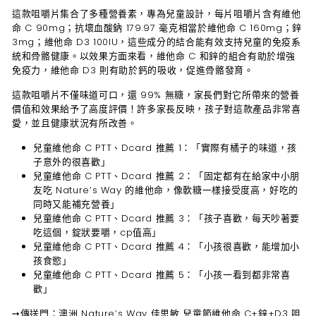
這款咀嚼片集合了多種營養素，專為兒童設計，每片咀嚼片含有維他
命 C 90mg；抗壞血酸鈉 179.97 毫克相當於維他命 C 160mg；鋅
3mg；維他命 D3 100IU，這些成分的結合能有效支持兒童的免疫系
統和骨骼健康。以效果方面來看，維他命 C 和鋅的組合有助於增強
免疫力，維他命 D3 則有助於鈣的吸收，促進骨骼發育。
這款咀嚼片不僅味道可口，還 99% 無糖，家長們對它所帶來的營養
價值和效果給予了高度評價！許多家長反映，孩子對這款產品非常喜
愛，並且健康狀況有所改善。
兒童維他命 C PTT、Dcard 推薦 1
：「
實際有橘子的味道，孩
子意外的很喜歡
」
兒童維他命 C PTT、Dcard 推薦 2
：「固定都有在給家中小朋
友吃 Nature’s Way 的維他命，像軟糖一樣接受度高，好吃的
同時又能補充營養」
兒童維他命 C PTT、Dcard 推薦 3
：「孩子喜歡，每天吵著要
吃這個，錠狀要嚼，cp值高」
兒童維他命 C PTT、Dcard 推薦 4
：「小孩很喜歡，能增加小
孩食慾」
兒童維他命 C PTT、Dcard 推薦 5
：「小孩一看到都非常喜
歡」
➙
傳送門：
澳洲 Nature’s Way 佳思敏 兒童節維他命 C+鋅+D3 咀