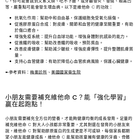
C，你可能會感到又累又煩、吃不下飯，或牙齦發炎、發燒、眼窩凹
等，嚴重點可能會發生壞血病。以下是維他命 C 的功效：
抗氧化作用
：幫助中和自由基，保護細胞免受氧化損傷。
促進膠原蛋白合成
：對皮膚、關節和血管的健康至關重要，有助
於傷口癒合。
增強免疫系統
：提升白血球功能，增強身體對抗感染的能力。
促進鐵的吸收
：幫助改善鐵的吸收，預防貧血。
改善皮膚健康
：幫助減少皺紋，增強皮膚彈性，提升整體肌膚質
量。
支持心血管健康
：有助於降低心血管疾病風險，保護心臟健康。
➼
參考資料：
梅奧診所
、
美國國家衛生院
小朋友需要補充維他命 C？能「強化學習」
贏在起跑點！
小朋友需要補充全方位的營養，才能夠健康均衡的成長發育。足量的
補充維他命 C 對大人小孩都非常重要，尤其對還在發育的小朋友來
說，維他命 C 對幫助膠原蛋白的生成更是不可或缺，每個家長都期
望小朋友能健康成長，維他命 C 能幫助孩童擁有健康的牙齒、骨骼