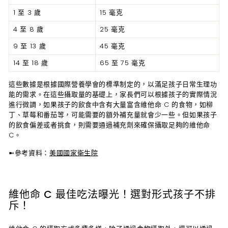
1 至 3 歲
15 毫克
4 至 8 歲
25 毫克
9 至 13 歲
45 毫克
14 至 18 歲
65 至 75 毫克
這些數據是根據國際營養學會的標準制定的，以滿足孩子日常生理功
能的需求。在這些攝取量的基礎上，家長們可以根據孩子的實際情況
進行微調，如果孩子的飲食中含有大量富含維他命 C 的食物，如柳
丁、草莓和番茄等，可能需要的額外補充量就會少一些。但如果孩子
的飲食偏差或者挑食，則需要通過補充劑來確保攝取足夠的維他命
C。
➼
參考資料：
美國國家衛生院
維他命 C 最佳吃法曝光！選對形式孩子不排
斥！