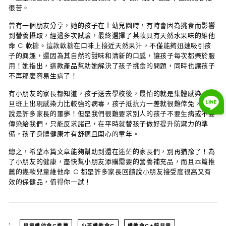
很苦。
曾有一個朋友分享，她的孩子在上幼兒園時，有時會因為挑食而影響
到營養攝取，經過多次試驗，最終選擇了某款具有天然水果味的維他
命 C 軟糖。這款軟糖在口味上接近天然果汁，不僅能夠迅速吸引孩
子的興趣，還因為其自然的甜味和清新的口感，讓孩子每次都樂於服
用！她指出，這款產品幫助她解決了孩子挑食的問題，同時也讓孩子
不再那麼容易生病了！
有小朋友的家長都知道，孩子送去學校後，最怕的就是集體感染，一
旦班上出現感染力比較強的病毒，孩子抵抗力一差就很難倖免，可以
說是許多家長的噩夢！但是我們很難要求別人的孩子不要生病或不要
傳染給我們，只能反求諸己，在平時就替孩子做好提升防禦力的準
備，孩子身體健康才有舒適且開心的童年。
總之，希望本篇文章能夠幫助到還在迷茫的家長們，別再猶豫了！為
了小朋友的健康，盡快幫小朋友添購需要的營養補充品，而且本篇推
薦的幾款兒童維他命 C 都是許多家長回饋說小朋友接受度很高又有
效的保健品，值得你一試！
:
兒童維他命C推薦
小孩維他命C
維他命C+鋅兒童