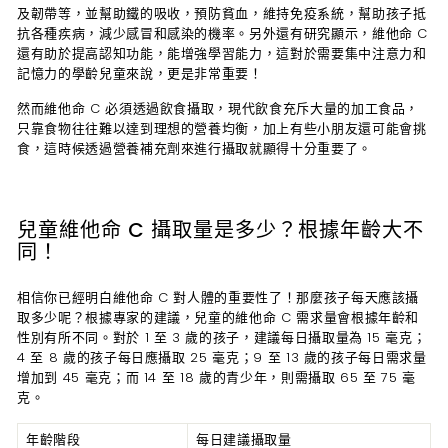
及韌帶等，並幫助鐵的吸收，預防貧血，維持免疫系統，幫助孩子抵
抗各種疾病，減少感冒和感染的機率。另外還有研究顯示，維他命 C
還有助於提高認知功能，能增強學習能力，這對於需要集中注意力和
記憶力的學齡兒童來說，更是非常重要！
然而維他命 C 必須透過飲食攝取，現代飲食充斥大量的加工食品，
只靠食物往往難以達到理想的營養均衡，加上有些小朋友還可能會挑
食，這時候透過營養補充劑來進行攝取就顯得十分重要了。
兒童維他命 C 攝取量是多少？根據年齡大不
同！
相信你已經明白維他命 C 對人體的重要性了！那麼孩子每天應該攝
取多少呢？根據專家的建議，兒童的維他命 C 需求量會根據年齡和
性別有所不同。對於 1 至 3 歲的孩子，建議每日攝取量為 15 毫克；
4 至 8 歲的孩子每日應攝取 25 毫克；9 至 13 歲的孩子每日需求量
增加到 45 毫克；而 14 至 18 歲的青少年，則需攝取 65 至 75 毫
克。
年齡階段
每日建議攝取量