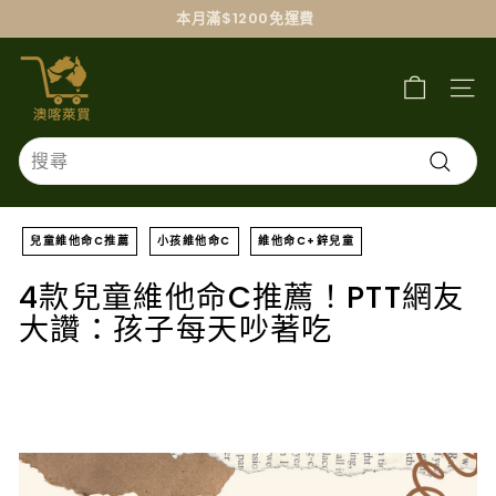
跳
本月滿$1200免運費
過
澳
喀
萊
買
Search
搜
尋
兒童維他命C推薦
小孩維他命C
維他命C+鋅兒童
4款兒童維他命C推薦！PTT網友
大讚：孩子每天吵著吃