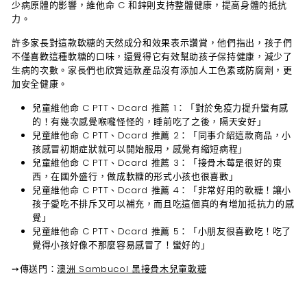
少病原體的影響，維他命 C 和鋅則支持整體健康，提高身體的抵抗
力。
許多家長對這款軟糖的天然成分和效果表示讚賞，他們指出，孩子們
不僅喜歡這種軟糖的口味，還覺得它有效幫助孩子保持健康，減少了
生病的次數。家長們也欣賞這款產品沒有添加人工色素或防腐劑，更
加安全健康。
兒童維他命 C PTT、Dcard 推薦 1
：「
對於免疫力提升蠻有感
的！有幾次感覺喉嚨怪怪的，睡前吃了之後，隔天安好
」
兒童維他命 C PTT、Dcard 推薦 2
：「同事介紹這款商品，小
孩感冒初期症狀就可以開始服用，感覺有縮短病程」
兒童維他命 C PTT、Dcard 推薦 3
：「接骨木莓是很好的東
西，在國外盛行，做成軟糖的形式小孩也很喜歡」
兒童維他命 C PTT、Dcard 推薦 4
：「非常好用的軟糖！讓小
孩子愛吃不排斥又可以補充，而且吃這個真的有增加抵抗力的感
覺」
兒童維他命 C PTT、Dcard 推薦 5
：「小朋友很喜歡吃！吃了
覺得小孩好像不那麼容易感冒了！蠻好的」
➙
傳送門：
澳洲 Sambucol 黑接骨木兒童軟糖