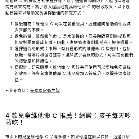
維他命 C 的攝取方式多種多樣，除了通過食物攝取外，還可以通過
補充劑來補充。為了最大程度地提高維他命 C 的吸收效果，以下幾
點建議可以幫助家長選擇最佳的補充方式：
餐後補充
：維他命 C 可以在餐後服用，這樣能夠幫助消化並減
少胃部的不適。
避免過量
：雖然維他命 C 是水溶性的，但長時間高劑量攝取可
能會對腸胃造成刺激。因此，應根據建議劑量補充，避免過量。
選擇適合的形式
：市場上有各種形式的維他命 C 補充劑，包括
軟糖、咀嚼片和發泡錠等。選擇孩子喜歡的形式，可以提高他們
的接受度和持續性。
搭配鋅
：研究顯示，維他命 C 與鋅共同使用可以增強免疫系統
的效果。許多兒童維他命 C 產品會加入鋅成分，以提升健康效
益。
➼
參考資料：
美國國家衛生院
4 款兒童維他命 C 推薦！網讚：孩子每天吵
著吃！
市面上的兒童維他命 C 品牌多樣，如果你還在難以抉擇，這邊介紹