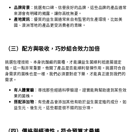
品牌背景
：挑選有口碑、信譽良好的品牌，這些品牌的產品通常
來源會有明確的揭露，讓你高枕無憂。
產地資訊
：優質的益生菌通常來自有監管的生產環境，比如美
國、澳洲等地的產品更受消費者的青睞。
（三）配方與吸收，巧妙結合效力加倍
挑選包埋技術、本身抗酸鹼的菌種，才能讓益生菌順利抵達腸道定
殖，這一點非常重要，攸關了產品是否能順利發揮作用。挑選符合自
身需求的菌株也是一樣，我們必須要對症下藥，才能真正達到我們的
需求。
有人體實驗
：尋找那些經過科學驗證，證實能夠幫助達到某些效
果的菌株。
搭配添加物
：有些產品會添加其他有助於益生菌定殖的成分，如
益生元、後生元，這些都是很不錯的加分項。
（四）價格與經濟性，符合預算才最棒