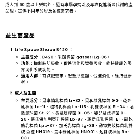
成人到 60 歲以上樂齡外，還有專屬孕媽咪及專攻促進新陳代謝的產
品線，提供不同年齡層及各種需求者。
益生菌產品
Life Space Shape B420
：
主要成分
：B420、乳酸桿菌 gasseri Lg-36。
功能
：抑制脂肪吸收，促進消化和營養吸收，維持健康的腸
胃消化系統功能。
適用人群
：有減肥需求，想塑形纖體、促進消化，維持健康
者。
成人益生菌
：
主要成分
：鼠李糖乳桿菌 Lr-32、鼠李糖乳桿菌 GG、乾酪
乳桿菌 Lc-11、植物乳桿菌 Lp-115、乳雙歧桿菌 Bl-04、嗜
熱鏈球菌 St-21、長雙歧桿菌 Bl-05、嬰兒雙歧桿菌 Bi-
26、德氏保加利亞乳桿菌 Lb-87、羅伊氏乳桿菌 1E1、副乾
酪乳桿菌 Lpc-37、加氏乳桿菌 Lg-36、動物雙歧桿菌乳雙
歧 亞種 HN019、鼠李糖乳桿菌 HN001、短雙歧桿菌 Bb-
03。