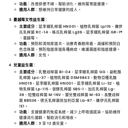
功能
：改善排便不順、幫助消化，維持腸胃道健康。
適用人群
：想維持日常健康的成人。
蔓越莓女性益生菌
：
主要成分
：鼠李糖乳桿菌 HN001、植物乳桿菌 Lp115、羅伊
氏乳桿菌 RC-14、格氏乳桿菌 Lg36、鼠李糖乳桿菌 GR-1®
、蔓越莓。
功能
：預防和清除尿道炎、治療青春期痔瘡、減緩和預防白
色念珠菌、預防陰道尿道各種病症，維護腸道和陰道健康。
適用人群
：女性。
兒童益生菌
：
主要成分
：乳雙歧桿菌 BI-04、鼠李糖乳桿菌 GG、副乾酪
乳桿菌 Lpc-37、植物乳桿菌 DSM9843、動物亞種乳酸
HN019、鼠李糖乳桿菌 HN001、鼠李糖乳桿菌 Lr-32、植
物乳桿菌 Lp-115、發酵乳桿菌 SBS-1、加氏乳桿菌 Lg-
36、短雙歧桿菌 M-16V、嬰兒雙歧桿菌 M-63、長雙歧桿
菌 BB536、德氏乳桿菌保加利亞菌 Lb-87、羅伊氏乳桿菌
1E1。
功能
：支援健康的免疫系統，減少上呼吸道感染，協助維持
健康消化菌群，幫助消化和吸收。
適用人群
：3 至 12 歲兒童。