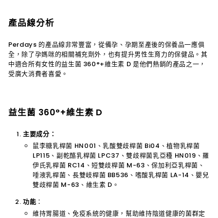
產品線分析
Perdays 的產品線非常豐富，從備孕、孕期至產後的保養品一應俱
全，除了孕媽咪的相關補充劑外，也有提升男性生育力的保健品。其
中適合所有女性的益生菌 360°+維生素 D 是他們熱銷的產品之一，
受廣大消費者喜愛。
益生菌 360°+維生素 D
主要成分：
鼠李糖乳桿菌 HN001、乳酸雙歧桿菌 Bi04、植物乳桿菌
LP115、副乾酪乳桿菌 LPC37、雙歧桿菌乳亞種 HN019、羅
伊氏乳桿菌 RC14、短雙歧桿菌 M-63、保加利亞乳桿菌、
唾液乳桿菌、長雙岐桿菌 BB536、嗜酸乳桿菌 LA-14、嬰兒
雙歧桿菌 M-63、維生素 D。
功能
：
維持胃腸道、免疫系統的健康，幫助維持陰道健康的菌群定