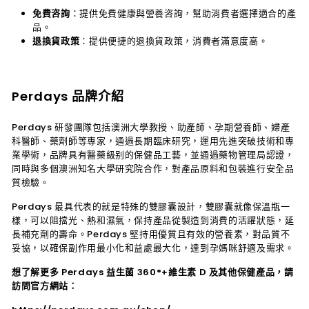
免費咨詢
：提供免費健康與營養咨詢，幫助消費者選擇適合的產
品。
退換貨政策
：提供便捷的退換貨政策，消費者滿意度高。
Perdays 品牌介紹
Perdays 研發團隊包括澳洲大學教授、助產師、孕期營養師、婦產
科醫師、藥劑師等專家，通過長期臨床研究，運用先進突破技術和專
業學術，品牌具有醫藥級别的保健品工藝，並通過藥物管理局認證，
同時與多個澳洲知名大學研究院合作，對產品原料和包裝進行安全品
質檢驗。
Perdays 最具代表的就是特殊的雙膠囊設計，雙膠囊就像保溫瓶一
樣，可以阻擋光、熱和濕氣，保持產品從製造到消費的活躍狀態，延
長補充劑的壽命。Perdays 堅持用優質且有效的營養素，對品質不
妥協，以確保副作用最小化和益處最大化，達到孕媽咪舒適及需求。
想了解更多 Perdays 益生菌 360°+維生素 D 及其他保健產品，請
訪問官方網站：