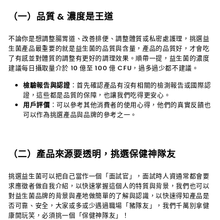
（一）品質 & 濃度是王道
不論你是想調整腸胃道、改善排便、調整體質或私密處護理，挑選益
生菌產品最重要的就是益生菌的品質與含量，產品的品質好，才會吃
了有感並對體質的調整有更好的調理效果。順帶一提，益生菌的濃度
建議每日攝取量介於 10 億至 100 億 CFU，過多過少都不建議。
檢驗報告與認證
：首先確認產品有沒有相關的檢測報告或國際認
證，這些都是品質的保障，也讓我們吃得更安心。
用戶評價
：可以參考其他消費者的使用心得，他們的真實反饋也
可以作為挑選產品與品牌的參考之一。
（二）產品來源要透明，挑選保健神隊友
挑選益生菌可以把自己當作一個「面試官」，面試時人資通常都會要
求應徵者做自我介紹，以快速掌握這個人的特質與背景，我們也可以
對益生菌品牌的背景與產地做簡單的了解與認識，以快速得知產品是
否可靠、安全，大家或多或少遇過職場「豬隊友」，我們千萬別拿健
康開玩笑，必須挑一個「保健神隊友」！