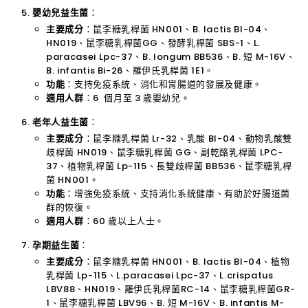
嬰幼兒益生菌
：
主要成分
：鼠李糖乳桿菌 HN001、B. lactis BI-04、
HN019、鼠李糖乳桿菌GG、發酵乳桿菌 SBS-1、L.
paracasei Lpc-37、B. longum BB536、B. 短 M-16V、
B. infantis Bi-26、羅伊氏乳桿菌 1E1。
功能
：支持免疫系統、消化和胃腸道的發展及健康。
適用人群
：6 個月至 3 歲嬰幼兒。
老年人益生菌
：
主要成分
：鼠李糖乳桿菌 Lr-32、乳酸 BI-04、動物乳酸雙
歧桿菌 HN019、鼠李糖乳桿菌 GG、副乾酪乳桿菌 LPC-
37、植物乳桿菌 Lp-115、長雙歧桿菌 BB536、鼠李糖乳桿
菌 HN001。
功能
：增強免疫系統、支持消化系統健康、有助於好腸道菌
群的恢復。
適用人群
：60 歲以上人士。
孕期益生菌
：
主要成分
：鼠李糖乳桿菌 HN001、B. lactis Bl-04、植物
乳桿菌 Lp-115、L.paracasei Lpc-37、L.crispatus
LBV88、HN019、羅伊氏乳桿菌RC-14、鼠李糖乳桿菌GR-
1、鼠李糖乳桿菌 LBV96、B. 短 M-16V、B. infantis M-