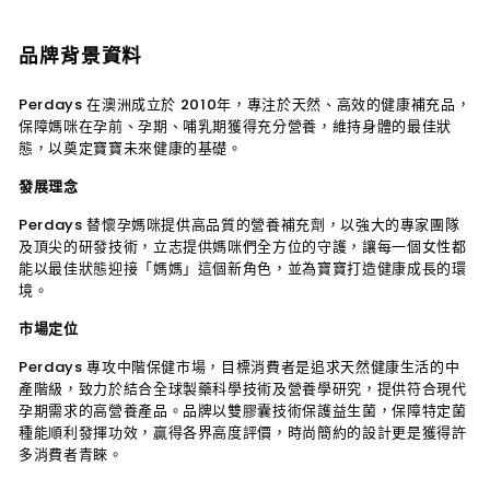
品牌背景資料
Perdays 在澳洲成立於 2010年，專注於天然、高效的健康補充品，
保障媽咪在孕前、孕期、哺乳期獲得充分營養，維持身體的最佳狀
態，以奠定寶寶未來健康的基礎。
發展理念
Perdays 替懷孕媽咪提供高品質的營養補充劑，以強大的專家團隊
及頂尖的研發技術，立志提供媽咪們全方位的守護，讓每一個女性都
能以最佳狀態迎接「媽媽」這個新角色，並為寶寶打造健康成長的環
境。
市場定位
Perdays 專攻中階保健市場，目標消費者是追求天然健康生活的中
產階級，致力於結合全球製藥科學技術及營養學研究，提供符合現代
孕期需求的高營養產品。品牌以雙膠囊技術保護益生菌，保障特定菌
種能順利發揮功效，贏得各界高度評價，時尚簡約的設計更是獲得許
多消費者青睞。