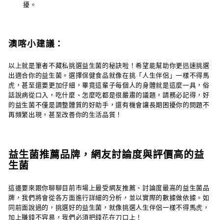
擾。
澳喀小建議：
以上就是筆者不藏私挑選益生菌的秘訣啦！希望能幫助你更迅速挑選
出適合你的益生菌。選擇保健食品就像在挑「人生伴侶」一樣不得馬
虎，甚至還要更加仔細，畢竟這輩子每個人的身體就是這麼一具，俗
話說病從口入，吃什麼、怎麼吃都是很嚴肅的議題，請務必記得，好
的益生菌不僅是調整體質的好助手，還有機會讓長期困擾你的問題不
再頻繁出現，甚至改善你的生活品質！
益生菌推薦品牌，網友討論度與評價高的益
生菌
這邊要來跟你聊聊目前市場上最受網友推薦、討論度最高的益生菌品
牌，我們將會從各方面進行詳細的分析，並以實際的數據做依據。如
同前面說過的，挑選好的益生菌，就像挑選人生伴侶一樣不得馬虎，
加上賺錢不容易，我們必須把錢花在刀口上！