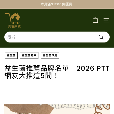
跳
本月滿$1200免運費
過
澳
喀
萊
買
Search
搜
尋
益生菌
益生菌功效
益生菌推薦
益生菌推薦品牌名單 2026 PTT
網友大推這5間！