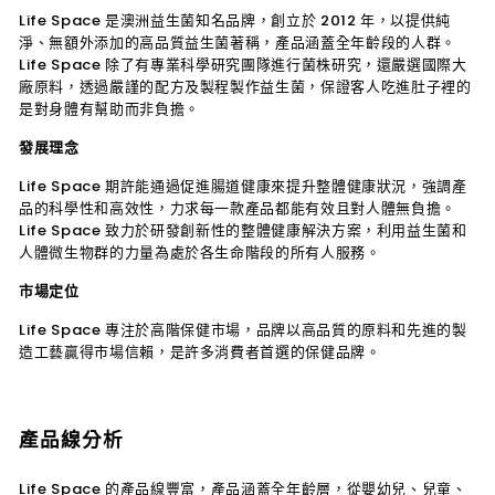
Life Space 是澳洲益生菌知名品牌，創立於 2012 年，以提供純
淨、無額外添加的高品質益生菌著稱，產品涵蓋全年齡段的人群。
Life Space 除了有專業科學研究團隊進行菌株研究，還嚴選國際大
廠原料，透過嚴謹的配方及製程製作益生菌，保證客人吃進肚子裡的
是對身體有幫助而非負擔。
發展理念
Life Space 期許能通過促進腸道健康來提升整體健康狀況，強調產
品的科學性和高效性，力求每一款產品都能有效且對人體無負擔。
Life Space 致力於研發創新性的整體健康解決方案，利用益生菌和
人體微生物群的力量為處於各生命階段的所有人服務。
市場定位
Life Space 專注於高階保健市場，品牌以高品質的原料和先進的製
造工藝贏得市場信賴，是許多消費者首選的保健品牌。
產品線分析
Life Space 的產品線豐富，產品涵蓋全年齡層，從嬰幼兒、兒童、